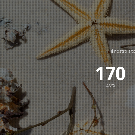
Il nostro sit
170
DAYS